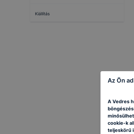
Kiállítás
Az Ön ad
A Vedres ho
böngészésr
minősülhet
cookie-k a
teljeskörű 