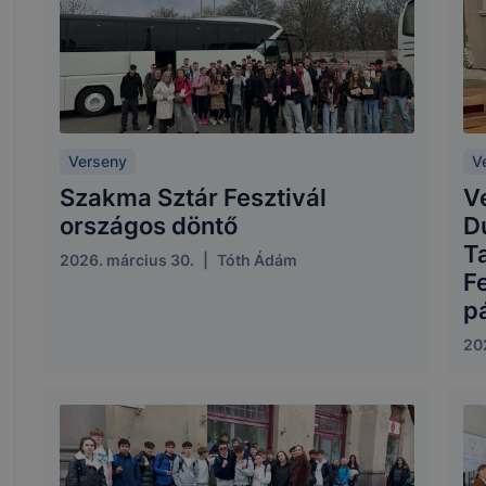
Verseny
V
Szakma Sztár Fesztivál
V
országos döntő
D
T
2026. március 30.
|
Tóth Ádám
Fe
p
20