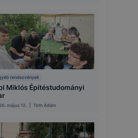
gyéb rendezvények
bl Miklós Építéstudományi
ar
26. május 12.
|
Tóth Ádám