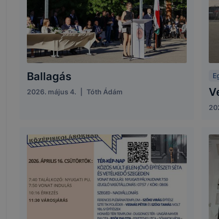
Ballagás
E
V
2026. május 4.
|
Tóth Ádám
202