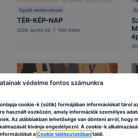
Egyéb rendezvények
E
TÉR-KÉP-NAP
S
M
2026. április 28.
|
Tóth Ádám
é
202
atainak védelme fontos számunkra
nlapja cookie-k (sütik) formájában információkat tárol a
e használt eszközén, amely információk személyes adat
nek. Az alábbiakban lehetősége van dönteni arról, hogy m
lkalmazását kívánja engedélyezni. A cookie-k alkalmazásá
Verseny
E
információkat a
Cookie tájékoztatóban
talál.
2026. évi Nemzetközi Kenguru
M