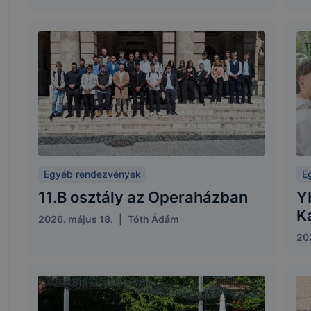
Egyéb rendezvények
E
11.B osztály az Operaházban
Y
K
2026. május 18.
|
Tóth Ádám
20