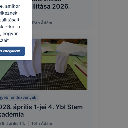
ákjaink kiállítása 2026.
re, amikor
elkeznek.
rilis 14-én
llításait
6. április 14.
|
Tóth Ádám
kie-kat a
n, hogyan
zeit
ítsunk Önnek
et elfogadom
lap
-kat?
ztatását. A
kie-kat, de
ookie-k
 vagy
ése által
gyéb rendezvények
kcióinak
26. április 1-jei 4. Ybl Stem
ödni
kadémia
6. április 14.
|
Tóth Ádám