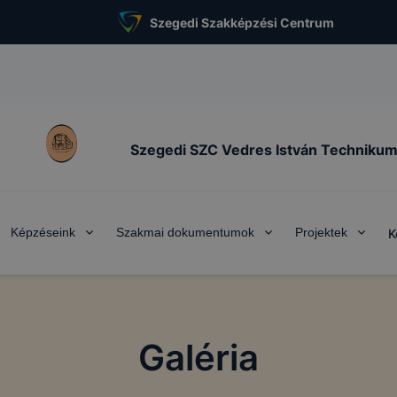
Szegedi Szakképzési Centrum
Szegedi SZC Vedres István Techniku
Képzéseink
Szakmai dokumentumok
Projektek
K
Galéria