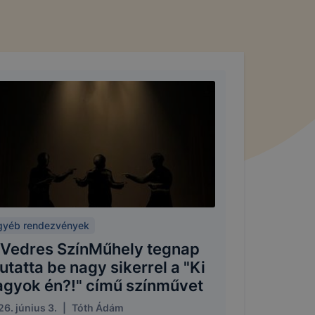
gyéb rendezvények
 Vedres SzínMűhely tegnap
tatta be nagy sikerrel a "Ki
agyok én?!" című színművet
6. június 3.
|
Tóth Ádám