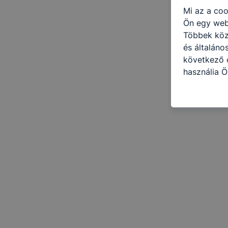
Mi az a coo
Ön egy web
Többek közö
és általáno
következő c
használja Ö
látogatja, 
még jobb fe
fejlesztése
Minden mode
legtöbb bö
ezek általá
célja honl
lehetővé té
előfordulha
teljes körű
böngészőjé