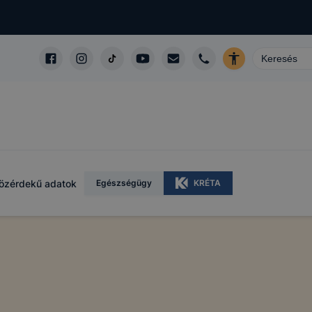
m
özérdekű adatok
Egészségügy
KRÉTA