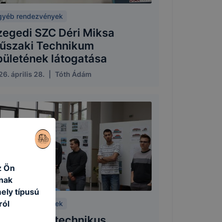
gyéb rendezvények
zegedi SZC Déri Miksa
űszaki Technikum
pületének látogatása
6. április 28.
|
Tóth Ádám
z Ön
nak
ely típusú
ról
gyéb rendezvények
agasépítő technikus