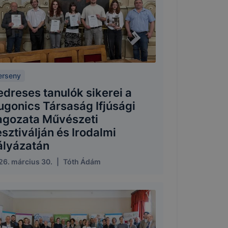
erseny
edreses tanulók sikerei a
ugonics Társaság Ifjúsági
agozata Művészeti
sztiválján és Irodalmi
ályázatán
26. március 30.
|
Tóth Ádám