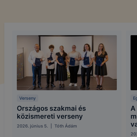
Verseny
E
Országos szakmai és
A
közismereti verseny
mu
v
2026. június 5.
|
Tóth Ádám
202