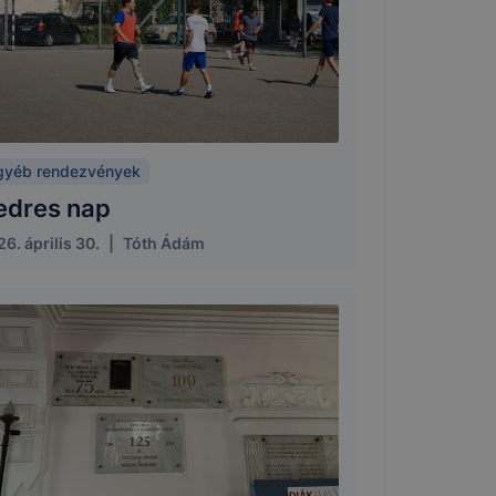
gyéb rendezvények
edres nap
6. április 30.
|
Tóth Ádám