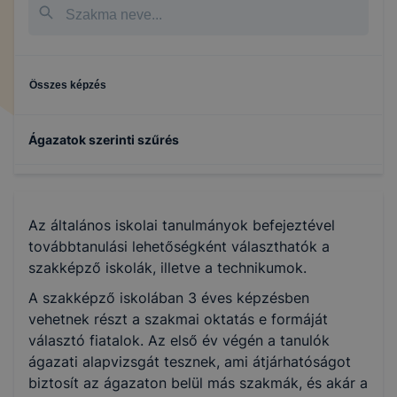
Összes képzés
Ágazatok szerinti szűrés
Kreatív
Az általános iskolai tanulmányok befejeztével
Építőipar
továbbtanulási lehetőségként választhatók a
szakképző iskolák, illetve a technikumok.
A szakképző iskolában 3 éves képzésben
vehetnek részt a szakmai oktatás e formáját
választó fiatalok. Az első év végén a tanulók
ágazati alapvizsgát tesznek, ami átjárhatóságot
biztosít az ágazaton belül más szakmák, és akár a