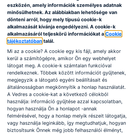
sikeres teljesítését követően.
eszközén, amely információk személyes adatnak
minősülhetnek. Az alábbiakban lehetősége van
dönteni arról, hogy mely típusú cookie-k
alkalmazását kívánja engedélyezni. A cookie-k
Minden iskolában más a képzés?
alkalmazásáról teljeskörű információkat a
Cookie
tájékoztatóban
talál.
Az egyes iskolai, helyi szakmai programok az
Mi az a cookie? A cookie egy kis fájl, amely akkor
óraszámok és a struktúra tekintetében
kerül a számítógépre, amikor Ön egy webhelyet
némileg eltérhetnek egymástól, de a szakmai
látogat meg. A cookie-k számtalan funkcióval
oktatásnak minden esetben meg kell felelnie a
rendelkeznek. Többek között információt gyűjtenek,
Képzési és Kimeneteli Követelményekben
megjegyzik a látogató egyéni beállításait és
meghatározott tartalmaknak. Az új
általánosságban megkönnyítik a honlap használatát.
szakképzési rendszerben a duális képzőhely a
A Vedres a cookie-kat a következő célokból
szakképző intézménnyel közösen felel a
használja: információ gyűjtése azzal kapcsolatban,
szakmai vizsgára való felkészítésért. Az
hogyan használja Ön a honlapot -annak
iskolák más és más duális partnerrel állnak
felmérésével, hogy a honlap melyik részeit látogatja,
kapcsolatban. Az iskola és a partner közötti
vagy használja leginkább, így megtudhatjuk, hogyan
megállapodás tartalmazza, hogy hány napot
biztosítsunk Önnek még jobb felhasználói élményt,