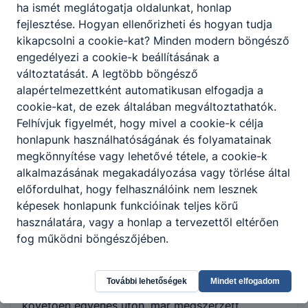
van a tanuló az iskolában és hány napot a
ha ismét meglátogatja oldalunkat, honlap
duális partnernél. Az ágazati alapvizsgát
fejlesztése. Hogyan ellenőrizheti és hogyan tudja
követően a tanulók akár több időt tölthetnek
kikapcsolni a cookie-kat? Minden modern böngésző
a duális képzőhelyen, mint az iskolában.
engedélyezi a cookie-k beállításának a
Technikumban az ötödik évfolyam már szinte
változtatását. A legtöbb böngésző
csak a gyakorlatról szól.
alapértelmezettként automatikusan elfogadja a
cookie-kat, de ezek általában megváltoztathatók.
Felhívjuk figyelmét, hogy mivel a cookie-k célja
honlapunk használhatóságának és folyamatainak
Okleveles technikusképzés
megkönnyítése vagy lehetővé tétele, a cookie-k
alkalmazásának megakadályozása vagy törlése által
előfordulhat, hogy felhasználóink nem lesznek
A felsőoktatási intézménnyel közösen kidolgozott
képesek honlapunk funkcióinak teljes körű
szakmai program alapján folytatott, emelt szintű
használatára, vagy a honlap a tervezettől eltérően
szakmai tudást biztosító képzés azoknak a jó
fog működni böngészőjében.
tanulmányi eredménnyel rendelkező tanulóknak
ajánlott, akik tudatosan szeretnék építeni
jövőjüket. A tanulók a képzés megfelelő
További lehetőségek
Mindet elfogadom
tanulmányi eredménnyel történt teljesítését
követően egyenes úton, már megszerzett