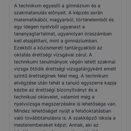
A technikum egyesíti a gimnázium és a
szakmatanulás előnyeit. A képzés során
matematikából, magyarból, történelemből és
egy idegen nyelvből ugyanazt a
tananyagtartalmat, ugyanolyan óraszámban
kell elsajátítani, mint a gimnáziumban.
Ezekből a közismereti tantárgyakból az
oktatás érettségi vizsgával zárul. A
technikumi tanulmányok végén letett szakmai
vizsga ötödik érettségi vizsgatárgyként emelt
szintű érettséginek felel meg. A technikum
elvégzése után tehát a tanuló egyszerre kapja
kézbe az érettségi bizonyítványt és a
technikusi oklevelet, valamint még a
nyelvvizsga megszerzésére is lehetősége van.
Mindez lehetőséget nyújt a felsőoktatásban
való továbbtanulásra is. A szakképző iskola a
mesterembereket képzi. Annak, aki az