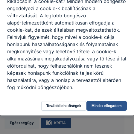
kikapcsolni a cookie-kat? Minden modern böngésző
engedélyezi a cookie-k beállításának a
változtatását. A legtöbb böngésző
alapértelmezettként automatikusan elfogadja a
cookie-kat, de ezek általában megváltoztathatók.
Felhívjuk figyelmét, hogy mivel a cookie-k célja
honlapunk használhatóságának és folyamatainak
megkönnyítése vagy lehetővé tétele, a cookie-k
alkalmazásának megakadályozása vagy törlése által
előfordulhat, hogy felhasználóink nem lesznek
képesek honlapunk funkcióinak teljes körű
használatára, vagy a honlap a tervezettől eltérően
fog működni böngészőjében.
Szegedi SZC Vedres István Technikum
További lehetőségek
Mindet elfogadom
6720, Szeged Horváth Mihály u. 2-6.
Egészségügy
KRÉTA