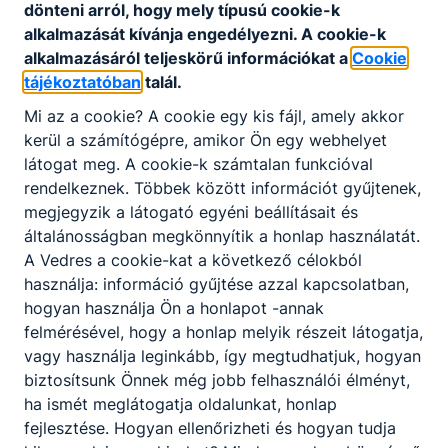
dönteni arról, hogy mely típusú cookie-k
2026. tavaszi érettségi vizsgaidőszak
alkalmazását kívánja engedélyezni. A cookie-k
dokumentumai feltöltés alatt
alkalmazásáról teljeskörű információkat a
Cookie
tájékoztatóban
talál.
Mi az a cookie? A cookie egy kis fájl, amely akkor
kerül a számítógépre, amikor Ön egy webhelyet
látogat meg. A cookie-k számtalan funkcióval
rendelkeznek. Többek között információt gyűjtenek,
Partnereink
megjegyzik a látogató egyéni beállításait és
általánosságban megkönnyítik a honlap használatát.
A Vedres a cookie-kat a következő célokból
használja: információ gyűjtése azzal kapcsolatban,
hogyan használja Ön a honlapot -annak
felmérésével, hogy a honlap melyik részeit látogatja,
vagy használja leginkább, így megtudhatjuk, hogyan
biztosítsunk Önnek még jobb felhasználói élményt,
ha ismét meglátogatja oldalunkat, honlap
fejlesztése. Hogyan ellenőrizheti és hogyan tudja