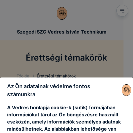
Szegedi SZC Vedres István Technikum
Érettségi témakörök
/
Főoldal
Érettségi témakörök
Az Ön adatainak védelme fontos
számunkra
Érettségi témakörök
A Vedres honlapja cookie-k (sütik) formájában
információkat tárol az Ön böngészésre használt
eszközén, amely információk személyes adatnak
Az aktuális érettségi témakörök
minősülhetnek. Az alábbiakban lehetősége van