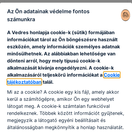
Az Ön adatainak védelme fontos
számunkra
Tevékenységre, működésre vonatkozó adatok
A Vedres honlapja cookie-k (sütik) formájában
információkat tárol az Ön böngészésre használt
eszközén, amely információk személyes adatnak
Adatvédelem
minősülhetnek. Az alábbiakban lehetősége van
Eljárásrend a bántalmazás eseteinek
dönteni arról, hogy mely típusú cookie-k
kivizsgálására
alkalmazását kívánja engedélyezni. A cookie-k
alkalmazásáról teljeskörű információkat a
Cookie
tájékoztatóban
talál.
Mi az a cookie? A cookie egy kis fájl, amely akkor
kerül a számítógépre, amikor Ön egy webhelyet
látogat meg. A cookie-k számtalan funkcióval
Gazdálkodási adatok
rendelkeznek. Többek között információt gyűjtenek,
megjegyzik a látogató egyéni beállításait és
Ebédbefizetéssel kapcsolatos információk
általánosságban megkönnyítik a honlap használatát.