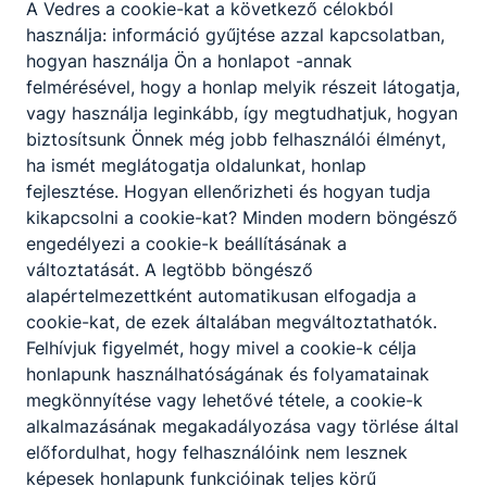
A Vedres a cookie-kat a következő célokból
használja: információ gyűjtése azzal kapcsolatban,
hogyan használja Ön a honlapot -annak
felmérésével, hogy a honlap melyik részeit látogatja,
Felvétel
vagy használja leginkább, így megtudhatjuk, hogyan
biztosítsunk Önnek még jobb felhasználói élményt,
ha ismét meglátogatja oldalunkat, honlap
fejlesztése. Hogyan ellenőrizheti és hogyan tudja
jelentkezési lap felnőtt-.docx
kikapcsolni a cookie-kat? Minden modern böngésző
engedélyezi a cookie-k beállításának a
Letöltés
változtatását. A legtöbb böngésző
PÁV Kiadvány
alapértelmezettként automatikusan elfogadja a
cookie-kat, de ezek általában megváltoztathatók.
Letöltés
Felhívjuk figyelmét, hogy mivel a cookie-k célja
honlapunk használhatóságának és folyamatainak
megkönnyítése vagy lehetővé tétele, a cookie-k
alkalmazásának megakadályozása vagy törlése által
Archívum
előfordulhat, hogy felhasználóink nem lesznek
képesek honlapunk funkcióinak teljes körű