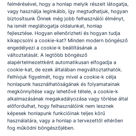
felmérésével, hogy a honlap melyik részeit látogatja,
Partnereink
vagy használja leginkább, így megtudhatjuk, hogyan
biztosítsunk Önnek még jobb felhasználói élményt,
ha ismét meglátogatja oldalunkat, honlap
fejlesztése. Hogyan ellenőrizheti és hogyan tudja
kikapcsolni a cookie-kat? Minden modern böngésző
engedélyezi a cookie-k beállításának a
változtatását. A legtöbb böngésző
alapértelmezettként automatikusan elfogadja a
cookie-kat, de ezek általában megváltoztathatók.
Felhívjuk figyelmét, hogy mivel a cookie-k célja
honlapunk használhatóságának és folyamatainak
megkönnyítése vagy lehetővé tétele, a cookie-k
alkalmazásának megakadályozása vagy törlése által
előfordulhat, hogy felhasználóink nem lesznek
képesek honlapunk funkcióinak teljes körű
használatára, vagy a honlap a tervezettől eltérően
fog működni böngészőjében.