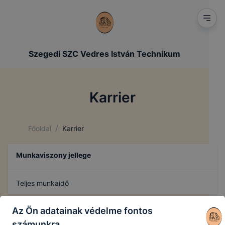
Szegedi SZC Vedres István Technikum
Karrier
/
Főoldal
Karrier
Munkaviszony jellege
Teljes munkaidő
Az Ön adatainak védelme fontos
számunkra