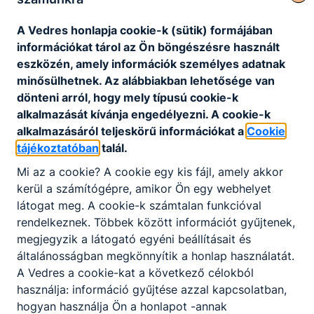
Álláshirdetés grafikus szakmai oktató állásra
A Vedres honlapja cookie-k (sütik) formájában
A pályázati anyag elbírálását követően az
információkat tárol az Ön böngészésre használt
elbírálás alapján értesített pályázók
eszközén, amely információk személyes adatnak
személyes beszélgetésen vesznek részt az
minősülhetnek. Az alábbiakban lehetősége van
intézmény székhelyén. Az alkalmazásról az
dönteni arról, hogy mely típusú cookie-k
igazgató javaslata alapján a Szegedi
Részletek, jelentkezés
alkalmazását kívánja engedélyezni. A cookie-k
Szakképzési Centrum főigazgatója dönt. Az
alkalmazásáról teljeskörű információkat a
Cookie
állás betöltésekor a hatályos jogszabályok
tájékoztatóban
talál.
Jelentkezési határidő
Munkaviszony jellege
szerint jogviszony létesítésekor próbaidő
2026. augusztus 13.
Teljes munkaidő
kikötése kötelező. A munkáltató fenntartja
Mi az a cookie? A cookie egy kis fájl, amely akkor
magának a visszavonás, valamint a pályázati
kerül a számítógépre, amikor Ön egy webhelyet
Munkavégzés helye
eljárás eredménytelenné nyilvánításának
látogat meg. A cookie-k számtalan funkcióval
Szegedi SZC Vedres István Technikum
jogát.
rendelkeznek. Többek között információt gyűjtenek,
megjegyzik a látogató egyéni beállításait és
általánosságban megkönnyítik a honlap használatát.
A Vedres a cookie-kat a következő célokból
használja: információ gyűjtése azzal kapcsolatban,
hogyan használja Ön a honlapot -annak