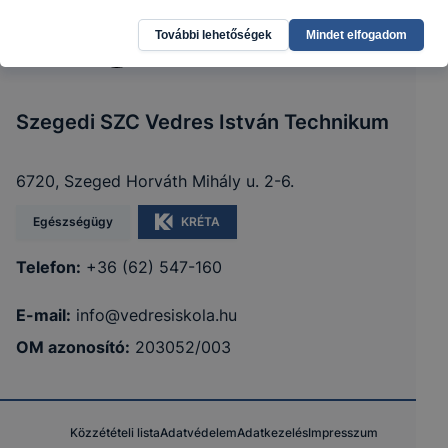
További lehetőségek
Mindet elfogadom
Szegedi SZC Vedres István Technikum
6720, Szeged Horváth Mihály u. 2-6.
Egészségügy
KRÉTA
Telefon:
+36 (62) 547-160
E-mail:
info@vedresiskola.hu
OM azonosító:
203052/003
Közzétételi lista
Adatvédelem
Adatkezelés
Impresszum