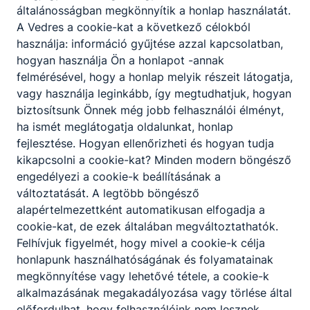
általánosságban megkönnyítik a honlap használatát.
A Vedres a cookie-kat a következő célokból
használja: információ gyűjtése azzal kapcsolatban,
hogyan használja Ön a honlapot -annak
Partnereink
felmérésével, hogy a honlap melyik részeit látogatja,
vagy használja leginkább, így megtudhatjuk, hogyan
biztosítsunk Önnek még jobb felhasználói élményt,
ha ismét meglátogatja oldalunkat, honlap
fejlesztése. Hogyan ellenőrizheti és hogyan tudja
kikapcsolni a cookie-kat? Minden modern böngésző
engedélyezi a cookie-k beállításának a
változtatását. A legtöbb böngésző
alapértelmezettként automatikusan elfogadja a
cookie-kat, de ezek általában megváltoztathatók.
Felhívjuk figyelmét, hogy mivel a cookie-k célja
honlapunk használhatóságának és folyamatainak
megkönnyítése vagy lehetővé tétele, a cookie-k
alkalmazásának megakadályozása vagy törlése által
előfordulhat, hogy felhasználóink nem lesznek