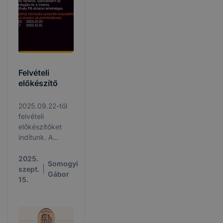
Felvételi
előkészítő
2025.09.22-től
felvételi
előkészítőket
indítunk. A
részvétel a
kreatív ágazati
2025.
Somogyi
rajz
szept.
Gábor
foglalkozásokra
15.
regisztrációhoz
kötött.