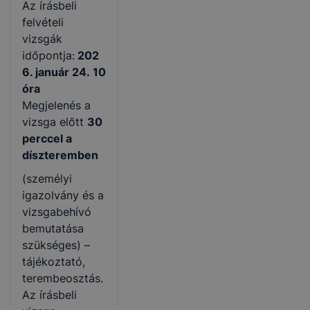
Az írásbeli
felvételi
vizsgák
időpontja:
202
6. január 24. 10
óra
Megjelenés a
vizsga előtt
30
perccel a
díszteremben
(személyi
igazolvány és a
vizsgabehívó
bemutatása
szükséges) –
tájékoztató,
terembeosztás.
Az írásbeli