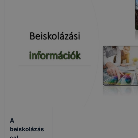
A
beiskolázás
sal