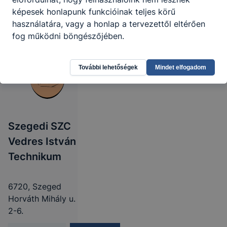
képesek honlapunk funkcióinak teljes körű
használatára, vagy a honlap a tervezettől eltérően
fog működni böngészőjében.
További lehetőségek
Mindet elfogadom
Szegedi SZC
Vedres István
Technikum
6720, Szeged
Horváth Mihály u.
2-6.