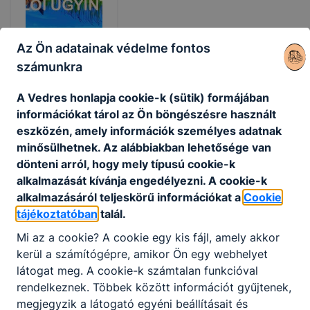
Az Ön adatainak védelme fontos
számunkra
A Vedres honlapja cookie-k (sütik) formájában
információkat tárol az Ön böngészésre használt
Nyári irodai
eszközén, amely információk személyes adatnak
ügyelet
minősülhetnek. Az alábbiakban lehetősége van
dönteni arról, hogy mely típusú cookie-k
Nyári irodai
alkalmazását kívánja engedélyezni. A cookie-k
ügyelet és
alkalmazásáról teljeskörű információkat a
Cookie
tanulói
tájékoztatóban
talál.
ügyintézés
Mi az a cookie? A cookie egy kis fájl, amely akkor
2026.
Tóth
kerül a számítógépre, amikor Ön egy webhelyet
júl. 13.
Ádám
látogat meg. A cookie-k számtalan funkcióval
rendelkeznek. Többek között információt gyűjtenek,
megjegyzik a látogató egyéni beállításait és