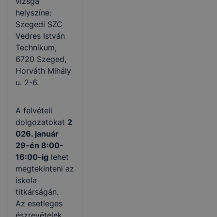
vizsga
helyszíne:
Szegedi SZC
Vedres István
Technikum,
6720 Szeged,
Horváth Mihály
u. 2-6.
A felvételi
dolgozatokat
2
026. január
29-én 8:00-
16:00-ig
lehet
megtekinteni az
iskola
titkárságán.
Az esetleges
észrevételek